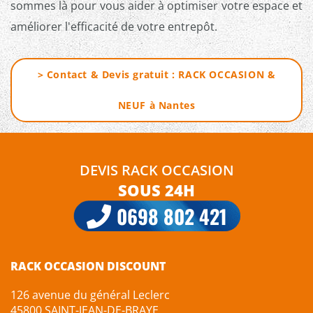
sommes là pour vous aider à optimiser votre espace et
améliorer l'efficacité de votre entrepôt.
> Contact & Devis gratuit : RACK OCCASION &
NEUF à
Nantes
DEVIS RACK OCCASION
SOUS 24H
0698 802 421
RACK OCCASION DISCOUNT
126 avenue du général Leclerc
45800 SAINT-JEAN-DE-BRAYE