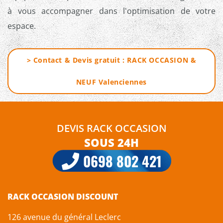
à vous accompagner dans l'optimisation de votre
espace.
> Contact & Devis gratuit : RACK OCCASION &
NEUF Valenciennes
DEVIS RACK OCCASION
SOUS 24H
0698 802 421
RACK OCCASION DISCOUNT
126 avenue du général Leclerc